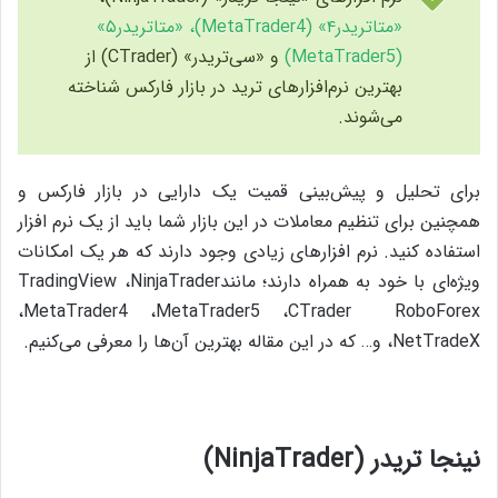
«متاتریدر۴» (MetaTrader4)، «متاتریدر۵»
(MetaTrader5)
و «سی‌تریدر» (CTrader) از
بهترین نرم‌افزارهای ترید در بازار فارکس شناخته
می‌شوند.
برای تحلیل و پیش‌بینی قمیت یک دارایی در بازار فارکس و
همچنین برای تنظیم معاملات در این بازار شما باید از یک نرم افزار
استفاده کنید. نرم افزارهای زیادی وجود دارند که هر یک امکانات
ویژه‌ای با خود به همراه دارند؛ مانندTradingView ،NinjaTrader
،MetaTrader4 ،MetaTrader5 ،CTrader RoboForex
،NetTradeX و… که در این مقاله بهترین‌‌ آن‌ها را معرفی می‌کنیم.
نینجا تریدر (NinjaTrader)