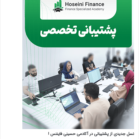
نسل جدیدی از پشتیبانی در آکادمی حسینی فایننس !