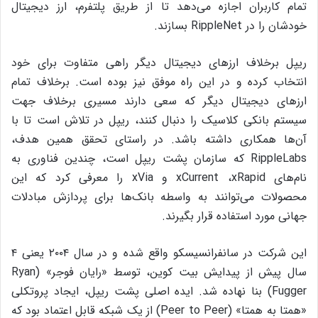
تمام کاربران اجازه می‌دهد تا از طریق پلتفرم، ارز دیجیتال
خودشان را در RippleNet بسازند.
ریپل برخلاف ارزهای دیجیتال دیگر راهی متفاوت برای خود
انتخاب کرده و در این راه موفق نیز بوده است. برخلاف تمام
ارزهای دیجیتال دیگر که سعی دارند مسیری برخلاف جهت
سیستم بانکی کلاسیک را دنبال کنند، ریپل در تلاش است تا با
آن‌ها همکاری داشته باشد. در راستای تحقق همین هدف،
RippleLabs که سازمان پشت ریپل است، چندین فناوری به
نام‌های xCurrent ،xRapid و xVia را معرفی کرد که این
محصولات می‌توانند به واسطه‌ بانک‌ها برای پردازش مبادلات
جهانی مورد استفاده قرار بگیرند.
این شرکت در سانفرانسیسکو واقع شده و در سال ۲۰۰۴ یعنی ۴
سال پیش از پیدایش بیت کوین، توسط «رایان فوجر» (Ryan
Fugger) بنا نهاده شد. ایده‌ اصلی پشت ریپل، ایجاد پروتکلی
«همتا به همتا» (Peer to Peer) از یک شبکه‌ قابل اعتماد بود که