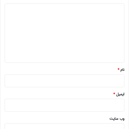
د
ی
د
گ
ا
ه
*
نام
*
ایمیل
*
وب‌ سایت