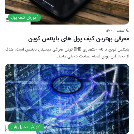
آموزش کیف پول
اسفند ۱, ۱۴۰۲
معرفی بهترین کیف پول‌ های بایننس کوین
بایننس کوین با نام اختصاری BNB توکن صرافی دیجیتال بایننس است. هدف
از ایجاد این توکن انجام عملیات داخلی مانند…
آموزش تحلیل بازار