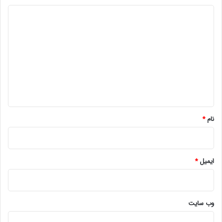
د
ی
د
گ
ا
ه
*
نام
*
ایمیل
*
وب‌ سایت