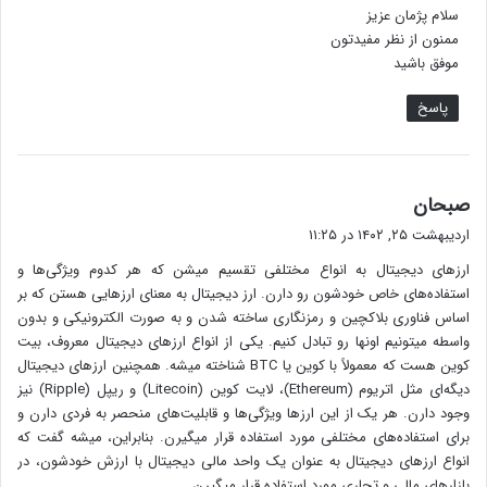
سلام پژمان عزیز
:
ممنون از نظر مفیدتون
موفق باشید
پاسخ
گ
صبحان
ف
اردیبهشت ۲۵, ۱۴۰۲ در ۱۱:۲۵
ت
ارزهای دیجیتال به انواع مختلفی تقسیم میشن که هر کدوم ویژگی‌ها و
:
استفاده‌های خاص خودشون رو دارن. ارز دیجیتال به معنای ارزهایی هستن که بر
اساس فناوری بلاکچین و رمزنگاری ساخته شدن و به صورت الکترونیکی و بدون
واسطه میتونیم اونها رو تبادل کنیم. یکی از انواع ارزهای دیجیتال معروف، بیت
کوین هست که معمولاً با کوین یا BTC شناخته میشه. همچنین ارزهای دیجیتال
دیگه‌ای مثل اتریوم (Ethereum)، لایت کوین (Litecoin) و ریپل (Ripple) نیز
وجود دارن. هر یک از این ارزها ویژگی‌ها و قابلیت‌های منحصر به فردی دارن و
برای استفاده‌های مختلفی مورد استفاده قرار میگیرن. بنابراین، میشه گفت که
انواع ارزهای دیجیتال به عنوان یک واحد مالی دیجیتال با ارزش خودشون، در
بازارهای مالی و تجاری مورد استفاده قرار میگیرن.