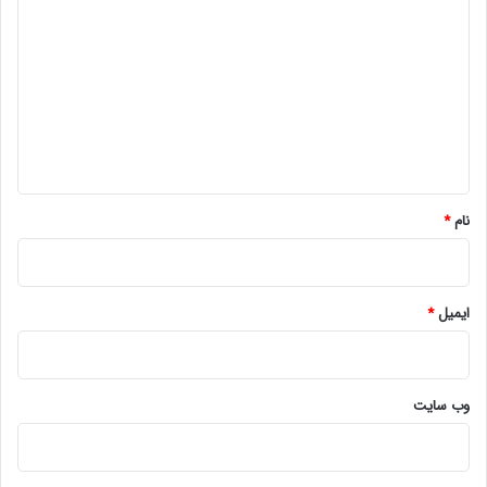
ی
د
گ
ا
ه
*
نام
*
ایمیل
*
وب‌ سایت