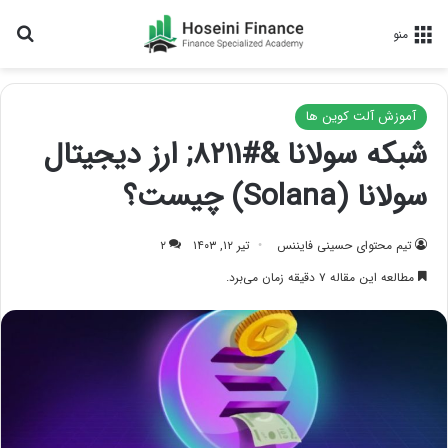
جس
منو
آموزش آلت کوین ها
شبکه سولانا &#۸۲۱۱; ارز دیجیتال
سولانا (Solana) چیست؟
تیم محتوای حسینی‌ فایننس
تیر ۱۲, ۱۴۰۳
۲
مطالعه این مقاله ۷ دقیقه زمان می‌برد.