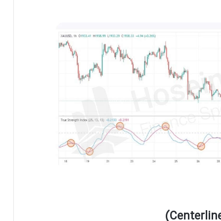
)
Centerlin