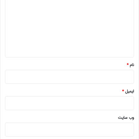
ی
د
گ
ا
ه
*
نام
*
ایمیل
*
وب‌ سایت