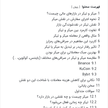
فهرست محتوا
پنهان
1
میکر و تیکر در بازارهای مالی چیست؟
2
نحوه اجرای سفارش در نقش میکر
3
نقش تیکر در نقدشوندگی بازار
4
تفاوت کارمزد بین میکر و تیکر
5
مثال واقعی از معامله میکر و تیکر
6
کاربرد این مفاهیم در صرافی‌های رمزارز
7
تاثیر رفتار تریدر بر تبدیل به میکر یا تیکر
8
بهترین سبک معاملاتی برای میکر بودن
9
مقایسه میکر و تیکر در صرافی‌های مختلف (بایننس، کوکوین، …)
Binance
9.1
KuCoin
9.2
Bybit
9.3
10
نکاتی برای کاهش هزینه‌ معاملات با شناخت این دو نقش
11
سخن پایانی:
12
سوالات متداول
12.1
میکر چیست و چه نقشی در بازار دارد؟
12.2
تیکر چه زمانی فعال می‌شود؟
12.3
چرا کارمزد میکر کمتر از تیکر است؟