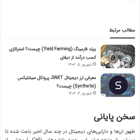
مطالب مرتبط
ییلد فارمینگ (Yield Farming) چیست؟ استراتژی
کسب درآمد از دیفای
شهریور ۵, ۱۴۰۳
معرفی ارز دیجیتال SNXT، پروتکل سینتتیکس
(Synthetix) چیست؟
شهریور ۴, ۱۴۰۳
سخن پایانی
ظهور ارزها و دارایی‌های دیجیتال در چند سال اخیر باعث شده تا
بسیاری از متخصصان این حوزه پلتفرم‌های CeFi را بخشی از