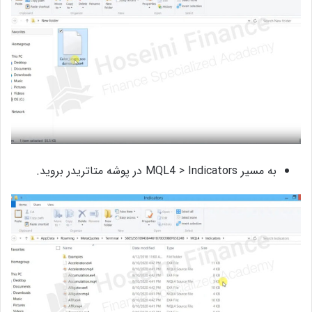
به مسیر MQL4 > Indicators در پوشه متاتریدر بروید.