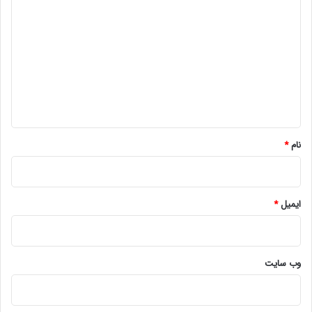
ی
د
گ
ا
ه
*
نام
*
ایمیل
*
وب‌ سایت