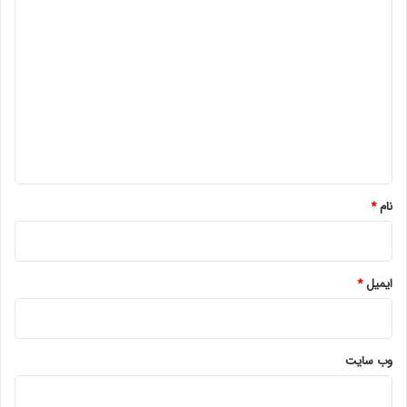
د
ی
د
گ
ا
ه
*
نام
*
ایمیل
*
وب‌ سایت