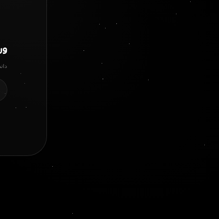
ورو
دان